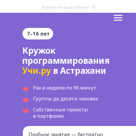
Войти в личный кабинет
7
–
16 лет
Кружок
программирования
Учи.ру
в А
страхани
Раз в неделю по 90 минут
Группы до десяти человек
Собственные проекты
в портфолио
Пробное занятие — бесплатно