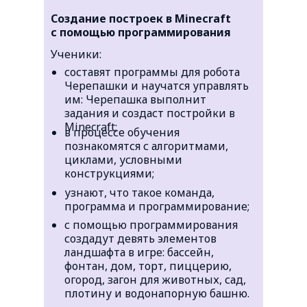
Создание построек в Minecraft
c помощью программирования
Ученики:
составят программы для робота
Черепашки и научатся управлять
им: Черепашка выполнит
задания и создаст постройки в
Minecraft;
в процессе обучения
познакомятся с алгоритмами,
циклами, условными
конструкциями;
узнают, что такое команда,
программа и программирование;
с помощью программирования
создадут девять элементов
ландшафта в игре: бассейн,
фонтан, дом, торт, пиццерию,
огород, загон для животных, сад,
плотину и водонапорную башню.