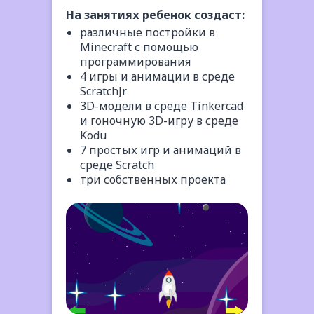
лет
На занятиях ребенок создаст:
Дети узнают больше
различные постройки в
о программистах и
Minecraft с помощью
геймдизайнерах, а
программирования
затем создадут игры
4 игры и анимации в среде
с любимыми
ScratchJr
персонажами
3D-модели в среде Tinkercad
и гоночную 3D-игру в среде
Kodu
7 простых игр и анимаций в
среде Scratch
три собственных проекта