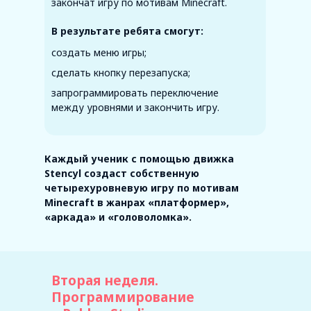
закончат игру по мотивам Minecraft.
В результате ребята смогут:
создать меню игры;
сделать кнопку перезапуска;
Вторая неделя.
запрограммировать переключение
между уровнями и закончить игру.
Программирование
в Roblox Studio
Каждый ученик с помощью движка
Stencyl создаст собственную
четырехуровневую игру по мотивам
Minecraft в жанрах «платформер»,
«аркада» и «головоломка».
Вторая неделя.
Программирование