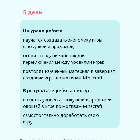
5 день
На уроке ребята:
научатся создавать экономику игры
с покупкой и продажей;
освоят создание кнопок для
переключения между уровнями игры;
Вторая неделя. Создание
повторят изученный материал и завершат
3D-моделей
создание игры по мотивам Minecraft.
и программирование
в среде Tinkercad
В результате ребята смогут:
Вторая неделя. Создание
создать уровень с покупкой и продажей
овощей в игре по мотивам Minecraft;
3D-моделей
и программирование в
самостоятельно доработать свою
среде Tinkercad
игру.