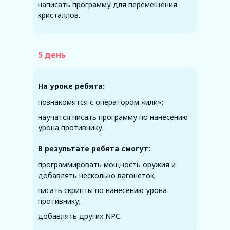
написать программу для перемещения
кристаллов.
5 день
На уроке ребята:
познакомятся с оператором «или»;
научатся писать программу по нанесению
урона противнику.
В результате ребята смогут:
программировать мощность оружия и
добавлять несколько вагонеток;
Создаем игру по
писать скрипты по нанесению урона
Создаем игру по
противнику;
мотивам Minecraft
мотивам Minecraft
добавлять других NPC.
и учимся 3D-