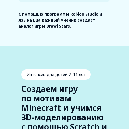
и учимся
моделированию с
3D-
С помощью программы Roblox Studio и
помощью Scratch и
моделированию с
языка Lua каждый ученик создаст
Tinkercad
аналог игры Brawl Stars.
помощью Scratch и
Tinkercad
Интенсив для детей 7–11 лет
Создаем игру
по мотивам
Minecraft и учимся
3D-моделированию
с помощью Scratch и