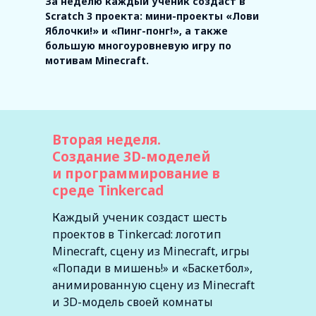
За неделю каждый ученик создаст в
Scratch 3 проекта: мини-проекты «Лови
Яблочки!» и «Пинг-понг!», а также
большую многоуровневую игру по
мотивам Minecraft.
Вторая неделя.
Создание 3D-моделей
и программирование в
среде Tinkercad
Каждый ученик создаст шесть
проектов в Tinkercad: логотип
создать 3D-сцену из игры Minecraft
в Tinkercad — ландшафт, постройки,
Minecraft, сцену из Minecraft, игры
ферму, игрока, мобов.
«Попади в мишень!» и «Баскетбол»,
изучат термины «3D-пространство», «3D-
анимированную сцену из Minecraft
модель», «плоскость», «координата Z»;
и 3D-модель своей комнаты