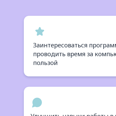
Заинтересоваться програ
проводить время за компь
пользой
Улучшить навыки работы в 