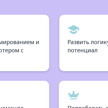
ммированием и
Развить логик
ютером с
потенциал
команде,
Попробовать с