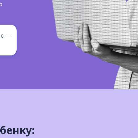
о
ие —
бенку: