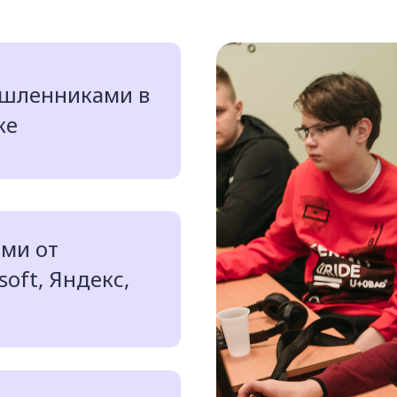
шленниками в
ке
ями от
oft, Яндекс,