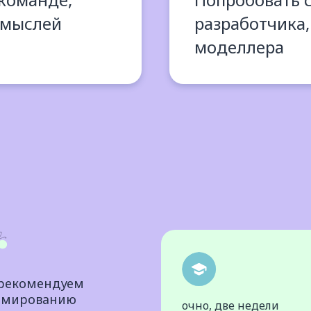
 мыслей
разработчика,
моделлера
 рекомендуем
аммированию
очно, две недели