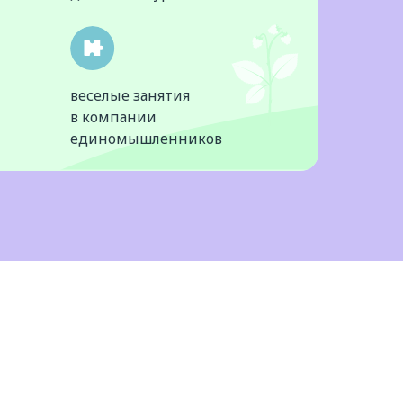
веселые занятия
в компании
единомышленников